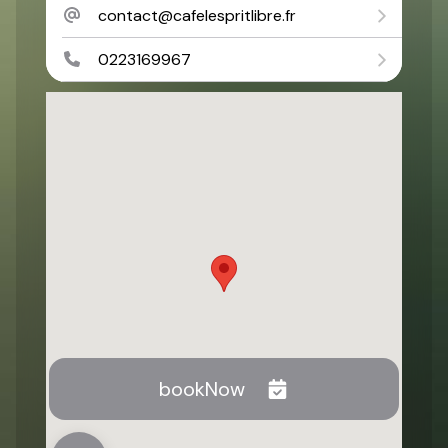
contact@cafelespritlibre.fr
0223169967
bookNow