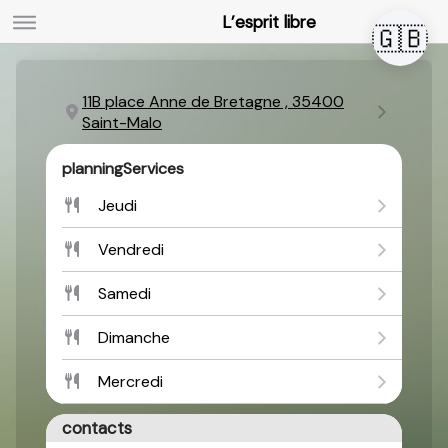
L’esprit libre
🇬🇧
11B place Anne de Bretagne , 35400
Saint-Malo
planningServices
Jeudi
Vendredi
Samedi
Dimanche
Mercredi
contacts