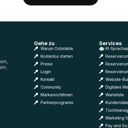
Gehe zu
Services
Warum Octotable
KI-Sprachas
Kostenlos starten
Reservierun
tem,
Preise
Reservieru
ern,
Login
Reservieru
Kontakt
Website-Bui
Community
Digitales M
Markenrichtlinien
Warteliste
Partnerprogramm
Kundendat
Tischmana
Marketing f
Pay and Go