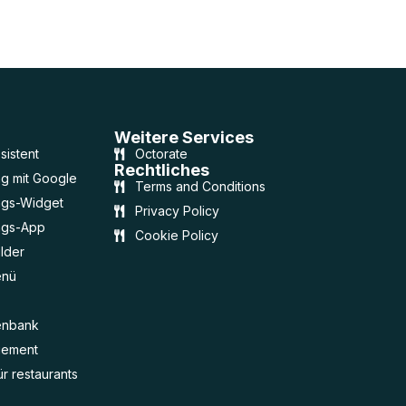
Weitere Services
sistent
Octorate
Rechtliches
g mit Google
Terms and Conditions
ngs-Widget
Privacy Policy
ngs-App
Cookie Policy
lder
enü
enbank
gement
ür restaurants