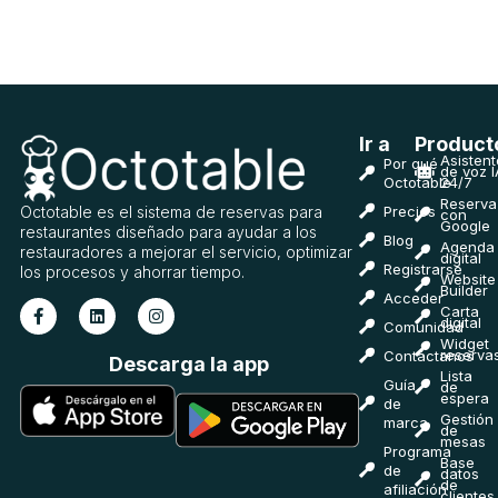
Ir a
Product
Asistent
Por qué
de voz I
Octotable
24/7
Reserva
Octotable es el sistema de reservas para
Precios
con
Google
restaurantes diseñado para ayudar a los
Blog
Agenda
restauradores a mejorar el servicio, optimizar
digital
Registrarse
los procesos y ahorrar tiempo.
Website
Builder
Acceder
Carta
digital
Comunidad
Widget
reserva
Contáctanos
Descarga la app
Lista
Guía
de
espera
de
Gestión
marca
de
mesas
Programa
Base
de
datos
de
afiliación
clientes