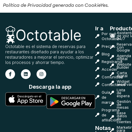
Política de Privacidad generada con CookieYes.
Ir a
Product
Asistent
Por qué
de voz I
Octotable
24/7
Reserva
Octotable es el sistema de reservas para
Precios
con
Google
restaurantes diseñado para ayudar a los
Blog
Agenda
restauradores a mejorar el servicio, optimizar
digital
Registrarse
los procesos y ahorrar tiempo.
Website
Builder
Acceder
Carta
digital
Comunidad
Widget
reserva
Contáctanos
Descarga la app
Lista
Guía
de
espera
de
Gestión
marca
de
mesas
Programa
Base
de
datos
de
afiliación
clientes
Marketi
Notas
para