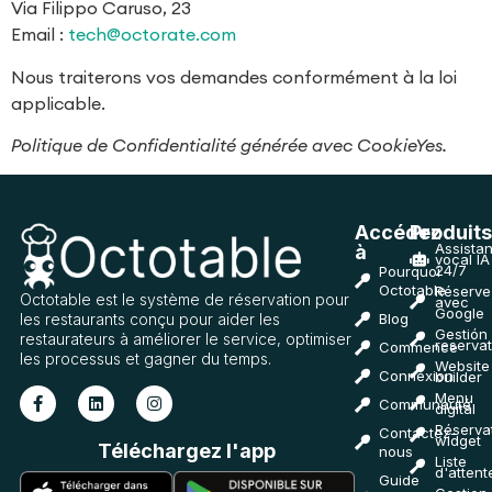
Via Filippo Caruso, 23
Email :
tech@octorate.com
Nous traiterons vos demandes conformément à la loi
applicable.
Politique de Confidentialité générée avec CookieYes.
Accédez
Produit
Assistan
à
vocal IA
24/7
Pourquoi
Octotable
Réserve
Octotable est le système de réservation pour
avec
Google
les restaurants conçu pour aider les
Blog
Gestión
restaurateurs à améliorer le service, optimiser
reservat
Commence
les processus et gagner du temps.
Website
Connexion
builder
Menu
Communauté
digital
Réserva
Contactez-
widget
Téléchargez l'app
nous
Liste
d'attent
Guide