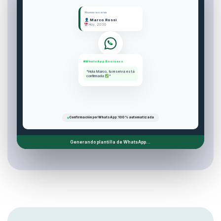
Nueva reserva
Marco Rossi
Hoy, 20:30
WhatsApp Business
"Hola Marco, tu reserva está
confirmada
"
Confirmación por WhatsApp: 100 % automatizada
Generando plantilla de WhatsApp...