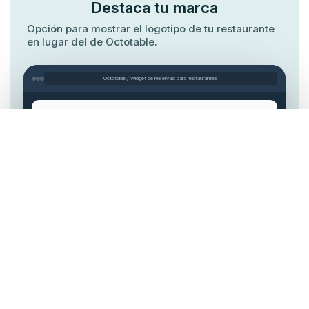
Destaca tu marca
Opción para mostrar el logotipo de tu restaurante
en lugar del de Octotable.
Octotable / Widget de reservas para restaurantes
Visor de logotipo
Octotable
Tu restaurante
Gourmet Rest.
Marca blanca
Modo marca blanca: Activo