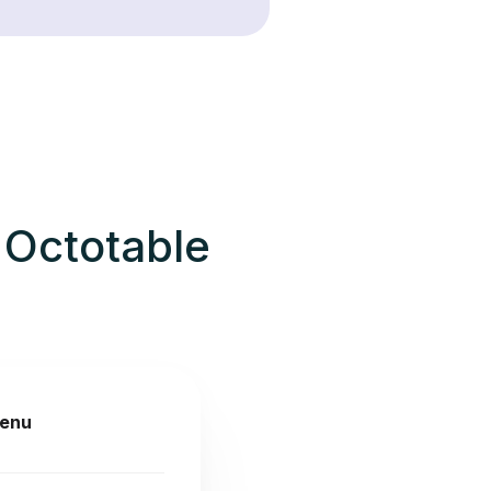
 Octotable
menu