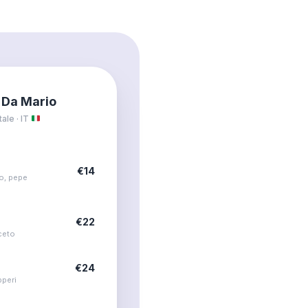
 Da Mario
ale · IT
€14
o, pepe
€22
ceto
€24
pperi