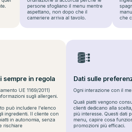
 quel
ordinazione si accorcia perché le
ingle
te.
persone sfogliano il menu mentre
spagn
aspettano, non dopo che il
manua
cameriere arriva al tavolo.
che c
ti sempre in regola
Dati sulle preferenz
lamento UE 1169/2011)
Ogni interazione con il me
informazioni sugli allergeni.
Quali piatti vengono consul
tto può includere l'elenco
clienti dedicano alla scelt
i ingredienti. Il cliente con
più interesse. Questi dati 
 piatti in autonomia, senza
menu, capire cosa funzion
 rischiare
promozioni più efficaci.