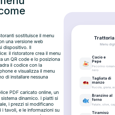
 menu
e come
toranti sostituisce il menu
Trattoria
con una versione web
Menu digit
 dispositivo. Il
e: il ristoratore crea il menu
Cacio e
ra un QR code e lo posiziona
Pepe
quadra il codice con la
Pecorino roman
phone e visualizza il menu
nero
o di installare nessuna
Tagliata di
manzo
Rucola, grana, a
lice PDF caricato online, un
Branzino al
sistema dinamico. I piatti si
forno
le, i prezzi si modificano
Patate, olive, ca
 i tavoli, e le informazioni su
Tiramisù