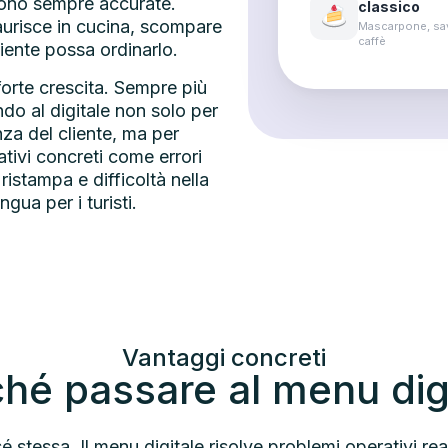
 sono sempre accurate.
classico
aurisce in cucina, scompare
Mascarpone, sav
caffè
liente possa ordinarlo.
 forte crescita. Sempre più
ndo al digitale non solo per
za del cliente, ma per
ativi concreti come errori
ristampa e difficoltà nella
gua per i turisti.
Vantaggi concreti
hé passare al menu dig
é stessa. Il menu digitale risolve problemi operativi re