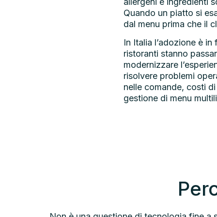
allergeni e ingredienti
Quando un piatto si es
dal menu prima che il c
In Italia l’adozione è in
ristoranti stanno passa
modernizzare l’esperien
risolvere problemi oper
nelle comande, costi di 
gestione di menu multilin
Perc
Non è una questione di tecnologia fine a s