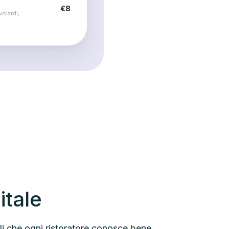
€8
oiardi,
itale
ali che ogni ristoratore conosce bene.