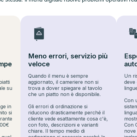
Meno errori, servizio più
Esp
ampe
veloce
aut
Quando il menu è sempre
Un ri
iatti
aggiornato, il cameriere non si
deve 
ale su
trova a dover spiegare al tavolo
lingu
che un piatto non è disponibile.
Con u
ge in
Gli errori di ordinazione si
siste
ito si
riducono drasticamente perché il
lingu
orante
cliente vede esattamente cosa c'è,
mostr
500€
con foto, descrizioni e varianti
Con O
chiare. Il tempo medio di
nove l