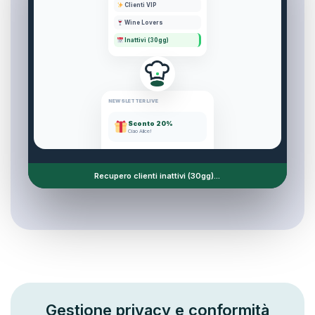
Clienti VIP
Wine Lovers
Inattivi (30gg)
NEWSLETTER LIVE
Sconto 20%
Ciao Alice!
Inviati:
1.240
Recupero clienti inattivi (30gg)...
Gestione privacy e conformità