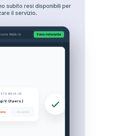
no subito resi disponibili per
are il servizio.
tione Walk-in
Il mio ristorante
ESTA WALK-IN
"Luigi, il tuo tavolo è quasi
pronto. Confermi la tua
gi V. (3 pers.)
presenza?"
fiuta
Accetta
SÌ, CONFERMO