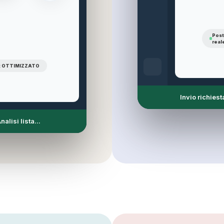
Posti
real
i: OTTIMIZZATO
Ricezione risp
nalisi lista...