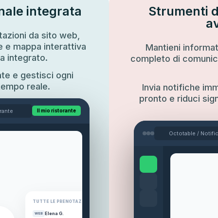
nale integrata
Strumenti 
a
tazioni da sito web,
e e mappa interattiva
Mantieni informati
a integrato.
completo di comunic
te e gestisci ogni
tempo reale.
Invia notifiche im
pronto e riduci sig
orante
Il mio ristorante
Octotable / Notifi
TUTTE LE PRENOTAZIONI
Elena G.
WEB