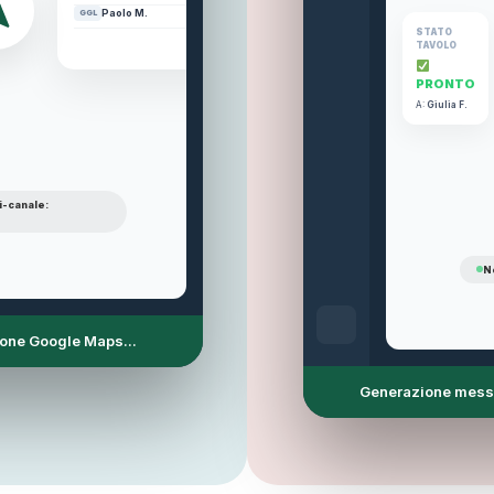
Paolo M.
GGL
STATO
TAVOLO
REAL-TIME
PRONTO
A:
Giulia F.
i-canale:
N
 Octotable...
Invio Email di 