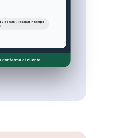
 Liberati: Rilasciati in tempo
e
osta positiva via SMS...