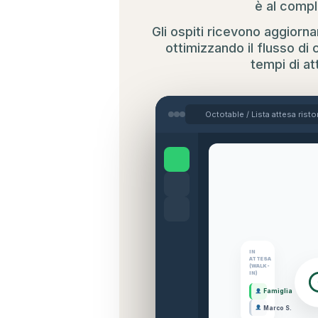
è al compl
Gli ospiti ricevono aggiorn
ottimizzando il flusso di c
tempi di at
Octotable / Lista attesa rist
IN
ATTESA
(WALK-
IN)
Famiglia
Marco S.