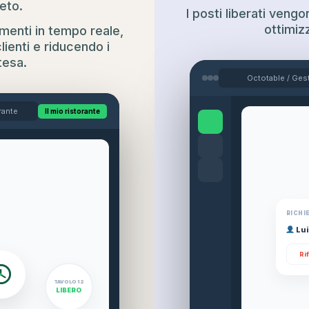
eto.
I posti liberati vengo
ottimizz
amenti in tempo reale,
lienti e riducendo i
tesa.
Octotable / Ges
orante
Il mio ristorante
RICHI
Lui
Ri
TAVOLO 12
LIBERO