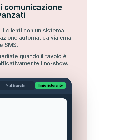
di comunicazione
vanzati
 i clienti con un sistema
azione automatica via email
e SMS.
mediate quando il tavolo è
nificativamente i no-show.
che Multicanale
Il mio ristorante