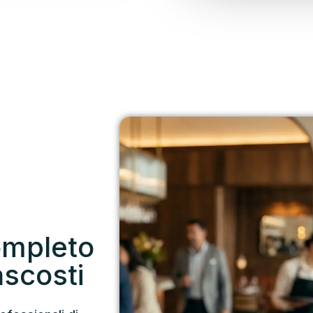
ompleto
ascosti