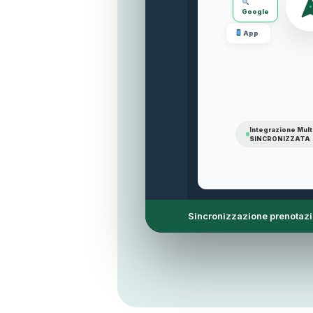
Google
App
Integrazione Mult
SINCRONIZZATA
Notifica push da App