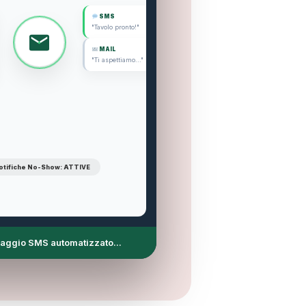
SMS
"Tavolo pronto!"
MAIL
"Ti aspettiamo..."
otifiche No-Show: ATTIVE
cortesia per Giulia F....