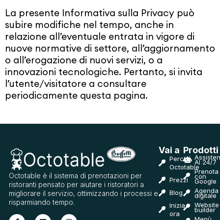
La presente Informativa sulla Privacy può
subire modifiche nel tempo, anche in
relazione all’eventuale entrata in vigore di
nuove normative di settore, all’aggiornamento
o all’erogazione di nuovi servizi, o a
innovazioni tecnologiche. Pertanto, si invita
l’utente/visitatore a consultare
periodicamente questa pagina.
Vai a
Prodotti
Assisten
Perché
AI 24/7
Octotable
Prenota
Octotable è il sistema di prenotazioni per
con
Prezzi
Google
ristoranti pensato per aiutare i ristoratori a
Agenda
Blog
migliorare il servizio, ottimizzando i processi e
digitale
risparmiando tempo.
Website
Inizia
builder
ora
Menù