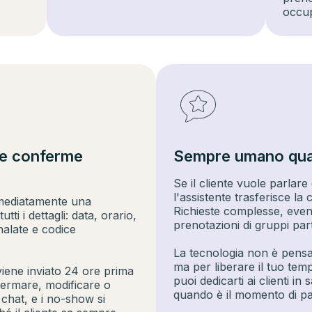
occu
e conferme
Sempre umano qua
Se il cliente vuole parlare
l'assistente trasferisce l
mediatamente una
Richieste complesse, eventi
i i dettagli: data, orario,
prenotazioni di gruppi part
nalate e codice
La tecnologia non è pensata
ma per liberare il tuo tempo
ene inviato 24 ore prima
puoi dedicarti ai clienti in
nfermare, modificare o
quando è il momento di pa
 chat, e i no-show si