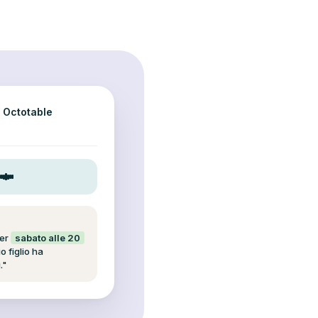
I Octotable
per
sabato alle 20
io figlio ha
."