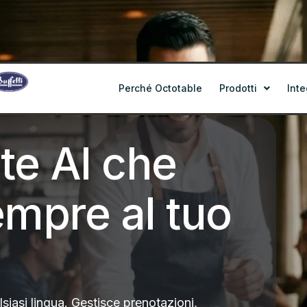
Perché Octotable
Prodotti
Inte
te AI che
mpre al tuo
siasi lingua. Gestisce prenotazioni,