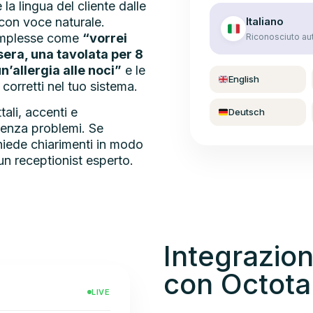
la lingua del cliente dalle
Italiano
con voce naturale.
omplesse come
“vorrei
Riconosciuto a
era, una tavolata per 8
n’allergia alle noci”
e le
English
i corretti nel tuo sistema.
tali, accenti e
Deutsch
 senza problemi. Se
hiede chiarimenti in modo
n receptionist esperto.
Integrazion
con Octota
LIVE