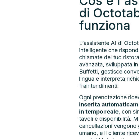
Cos'è l'as
di Octota
funziona
L’assistente AI di Octot
intelligente che rispon
chiamate del tuo ristoran
avanzata, sviluppata in
Buffetti, gestisce conve
lingua e interpreta ric
fraintendimenti.
Ogni prenotazione ricev
inserita automaticam
in tempo reale
, con s
tavoli e disponibilità. 
cancellazioni vengono g
umano, e il cliente ri