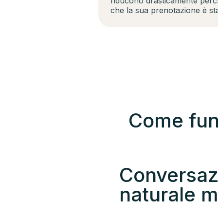
riducono drasticamente perch
che la sua prenotazione è sta
Come funz
Conversaz
naturale m