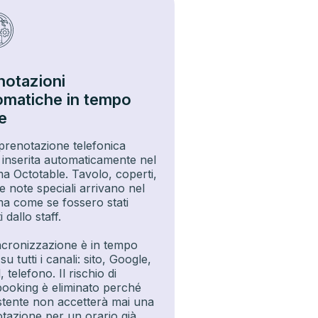
notazioni
omatiche in tempo
e
prenotazione telefonica
 inserita automaticamente nel
ma Octotable. Tavolo, coperti,
 e note speciali arrivano nel
ma come se fossero stati
ti dallo staff.
ncronizzazione è in tempo
su tutti i canali: sito, Google,
, telefono. Il rischio di
ooking è eliminato perché
istente non accetterà mai una
tazione per un orario già