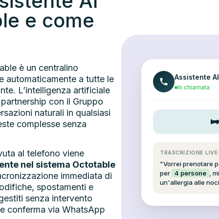
sistente AI
ble e come
able è un centralino
Assistente A
de automaticamente a tutte le
In chiamata
te. L’intelligenza artificiale
 partnership con il Gruppo
rsazioni naturali in qualsiasi
hieste complesse senza
uta al telefono viene
TRASCRIZIONE LIVE
ente nel sistema Octotable
"Vorrei prenotare 
per
4 persone
, m
incronizzazione immediata di
un'allergia alle noci
Modifiche, spostamenti e
estiti senza intervento
ceve conferma via WhatsApp