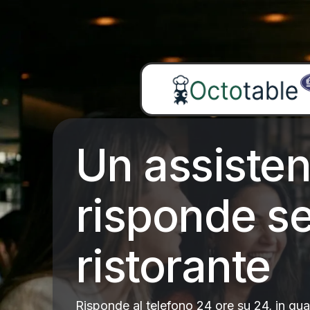
Un assisten
risponde se
ristorante
Risponde al telefono 24 ore su 24, in qual