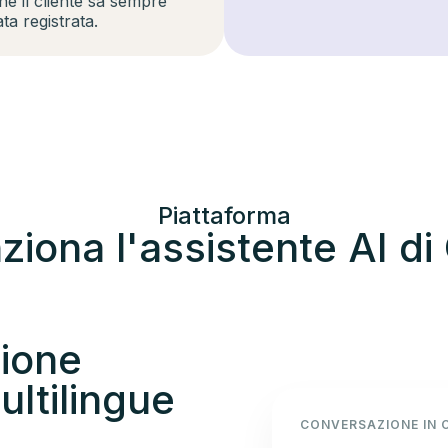
é il cliente sa sempre
ta registrata.
Piattaforma
iona l'assistente AI di
ione
ultilingue
CONVERSAZIONE IN 