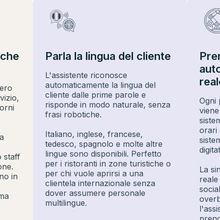
nche
Parla la lingua del cliente
Pre
aut
L'assistente riconosce
real
automaticamente la lingua del
Zero
cliente dalle prime parole e
vizio,
Ogni 
risponde in modo naturale, senza
orni
viene
frasi robotiche.
siste
orari
Italiano, inglese, francese,
a
siste
tedesco, spagnolo e molte altre
digita
lingue sono disponibili. Perfetto
 staff
per i ristoranti in zone turistiche o
one.
La si
per chi vuole aprirsi a una
no in
reale 
clientela internazionale senza
social
dover assumere personale
ema
overb
multilingue.
l'ass
preno