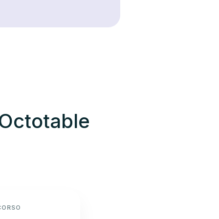
 Octotable
CORSO