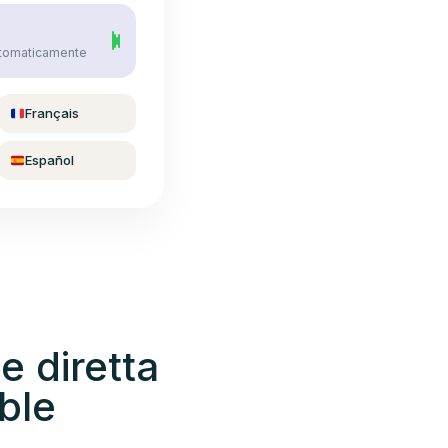
utomaticamente
Français
Español
e diretta
ble